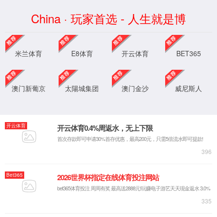
中国·3133cc拉斯维加斯(股份有限公司)-官方网站
首页
313
基层党建
土地工
党群工作
支部风采