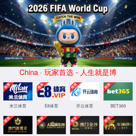
中国·3133cc拉斯维加斯(股份有限公司)-官方网站
首页
313
基层党建
党群工作
支部风采