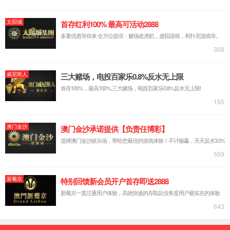
支部书记
首次提出伟
在交流研
开放，最后
大家一致
师这个特殊